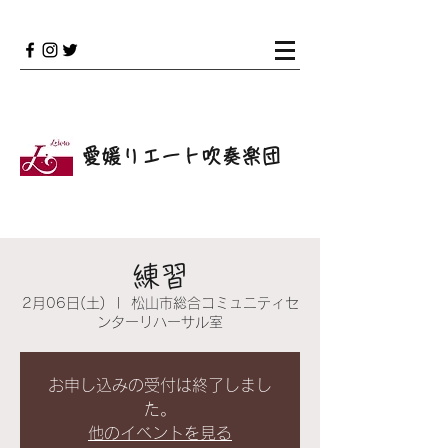
愛媛リエート吹奏楽団
練習
2月06日(土)
  |  
松山市総合コミュニティセ
ンターリハーサル室
お申し込みの受付は終了しまし
た。
他のイベントを見る