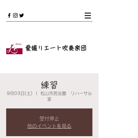
愛媛リエート吹奏楽団
練習
9月03日(土)
  |  
松山市民会館 リハーサル
室
受付停止
他のイベントを見る